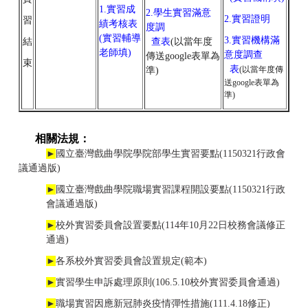
1.
實習成
2.
學生實習滿意
2.
實習證明
習
績考核表
度調
(實習輔導
3.
實習機構滿
結
查表
(以當年度
老師填)
意度調查
傳送google表單為
束
表
(以當年度傳
準)
送google表單為
準)
相關法規：
►
國立臺灣戲曲學院學院部學生實習要點(1150321行政會
議通過版)
►
國立臺灣戲曲學院職場實習課程開設要點(1150321行政
會議通過版)
►
校外實習委員會設置要點(114年10月22日校務會議修正
通過)
►
各系校外實習委員會設置規定(範本)
►
實習學生申訴處理原則
(106.5.10校外實習委員會通過)
►
職場實習因應新冠肺炎疫情彈性措施
(111.4.18修正)