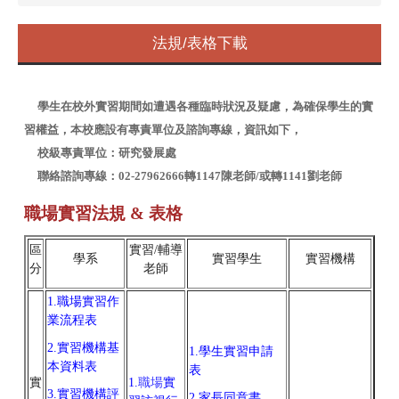
法規/表格下載
學生在校外實習期間如遭遇各種臨時狀況及疑慮，為確保學生的實
習權益，本校應設有專責單位及諮詢專線，資訊如下，
校級專責單位：研究發展處
聯絡諮詢專線：02-27962666轉1147陳老師/或轉
1141劉老師
職場
實習法規 & 表格
區
實習/輔導
學系
實習學生
實習機構
分
老師
1.
職場
實習作
業流程表
2.
實習機構基
1.
學生實習申請
本資料表
表
實
1.
職場
實
3.
實習機構評
2.
家長同意書