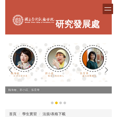
跳
到
主
要
研究發展處
內
容
區
魏海敏、郭小莊、張育華
首頁
學生實習
法規/表格下載