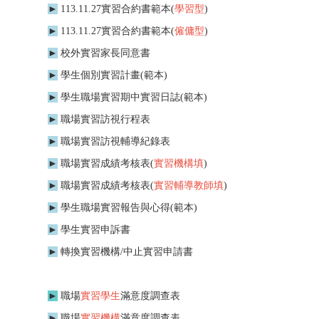
►
113.11.27實習
合約書範本(
學習型
)
►
113.11.27實習
合約書範本(
僱傭型
)
►
校外實習家長同意書
►
學生
個別實習計畫
(範本)
►
學生職場實習期中實習日誌(範本)
►
職場實習訪視行程表
►
職場實習訪視輔導紀錄表
►
職場
實習成績考核表
(
實習機構填
)
►
職場
實習成績考核表
(
實習輔導教師填
)
►
學生職場
實習報告與心得(範本)
►
學生實習申訴書
►
轉換實習機構/中止實習申請書
►
職場
實習
學生
滿意度調查表
►
職場
實習機構
滿意度調查表