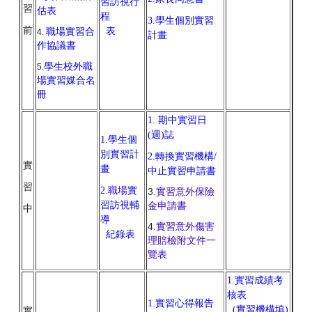
習訪視行
習
估表
程
3.
學生個別實習
前
表
職場實習合
4.
計畫
作協議書
學生校外職
5.
場實習媒合名
冊
1.
期中實習日
(週)誌
1.
學生個
別實習計
2.
轉換實習機構/
實
畫
中止
實習申請書
習
2.
職場
實
3
.
實習意外保險
習訪視輔
金申請書
中
導
4.
實習意外傷害
紀錄表
理賠檢附文件一
覽表
1.
實習成績考
核表
1.
實習心得報告
(實習機構填)
實