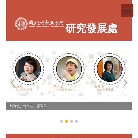
跳
到
主
要
研究發展處
內
容
區
魏海敏、郭小莊、張育華