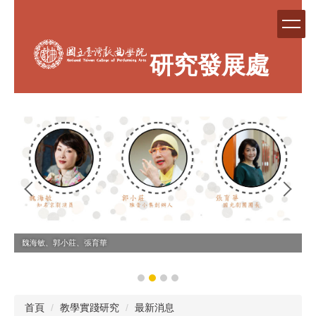
跳
到
主
要
研究發展處
內
容
區
魏海敏、郭小莊、張育華
首頁
教學實踐研究
最新消息