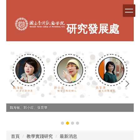
跳
到
主
要
研究發展處
內
容
區
魏海敏、郭小莊、張育華
首頁
教學實踐研究
最新消息