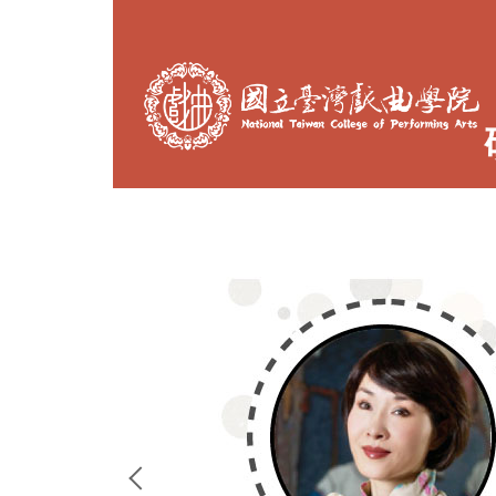
跳
到
主
要
內
容
區