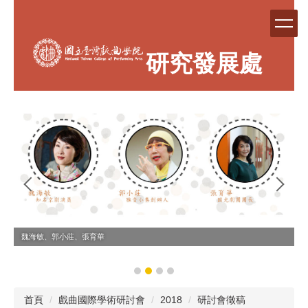
跳
到
主
要
研究發展處
內
容
區
魏海敏、郭小莊、張育華
首頁
戲曲國際學術研討會
2018
研討會徵稿