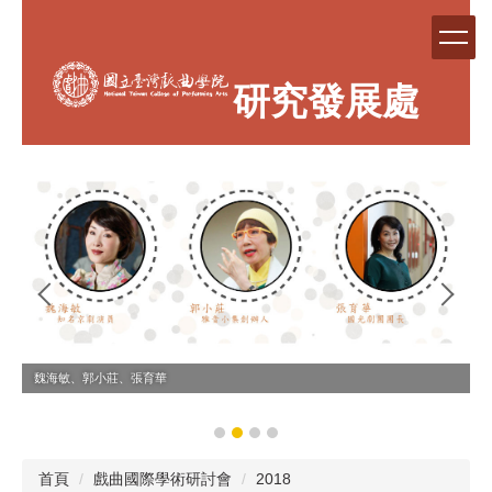
跳
到
主
要
研究發展處
內
容
區
魏海敏、郭小莊、張育華
首頁
戲曲國際學術研討會
2018