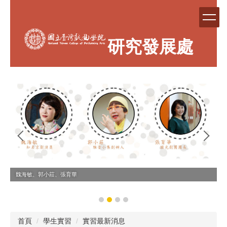
跳
到
主
要
研究發展處
內
容
區
魏海敏、郭小莊、張育華
首頁
學生實習
實習最新消息