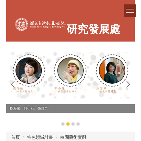
跳
到
主
要
研究發展處
內
容
區
魏海敏、郭小莊、張育華
首頁
特色領域計畫
校園藝術實踐