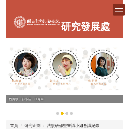
跳
到
主
要
研究發展處
內
容
區
魏海敏、郭小莊、張育華
首頁
研究企劃
法規研修暨審議小組會議紀錄