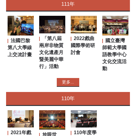
111年
「第八屆
2022戲曲
法國巴黎
國立臺灣
兩岸非物質
國際學術研
第八大學線
師範大學國
文化遺產月
討會
上交流計畫
語教學中心
暨美麗中華
文化交流活
行」活動
動
更多...
110年
2021年戲
110年度學
放眼世