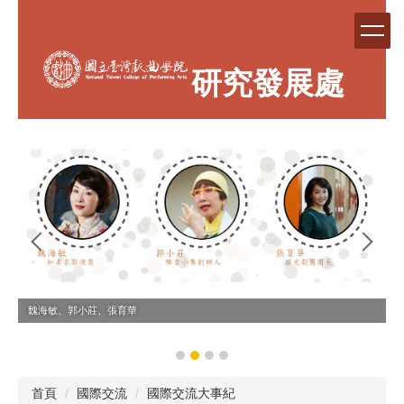
跳
到
主
要
研究發展處
內
容
區
魏海敏、郭小莊、張育華
首頁
國際交流
國際交流大事紀