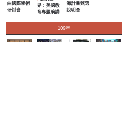
曲國際學術
海計畫甄選
界：美國教
研討會
說明會
育專題演講
109年
「2020情
民俗技藝
2020戲曲
京劇學系
繫青春-兩岸
學系中國雜
國際學術研
赴日本宮崎
戲曲青年雲
技團雜技訓
討會
縣 東亞民間
端藝術交
練線上交流
交流促進事
流」活動
課程
業活動
更多...
108年