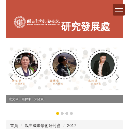
跳
到
主
要
研究發展處
內
容
區
朱陸豪
魏海敏、郭小莊、張育華
首頁
戲曲國際學術研討會
2017