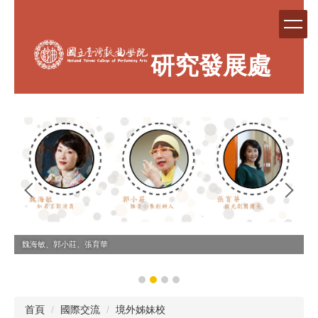
跳
到
主
要
研究發展處
內
容
區
魏海敏、郭小莊、張育華
首頁
國際交流
境外姊妹校