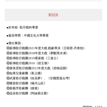
劉冠良
●於本校:
歌仔戲科
畢業
●最高學歷：中國文化大學畢業
●傑出事蹟：
◎
薪傳歌仔戲團2021年度大戲 戲劇導演《王昭君-丹青怨》
◎
薪傳歌仔戲團2018年度大戲《夢斷黑水溝》
◎
薪傳歌仔戲團2019看家戲《三進士》
◎
薪傳歌仔戲團2016《碧玉簪》
◎
唐美雲歌仔戲團2012年度大戲《碧桃花開》
◎
如果兒童劇團《夜义國》
◎
武童歌仔戲團《桂花夢》、《甘國寶過台灣》
◎
樂苗歌仔戲團《極月山莊》
◎
新藝芳歌劇團《鍾馗》
◎
晶采歌仔戲團《阿妹縣太爺》