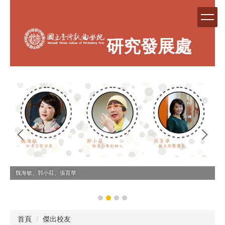
跳
到
主
要
研究發展處
內
容
區
魏海敏、郭小莊、張育華
首頁
傑出校友