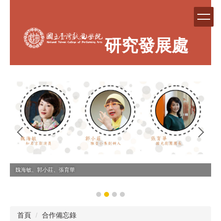
跳
到
主
要
研究發展處
內
容
區
魏海敏、郭小莊、張育華
首頁
合作備忘錄