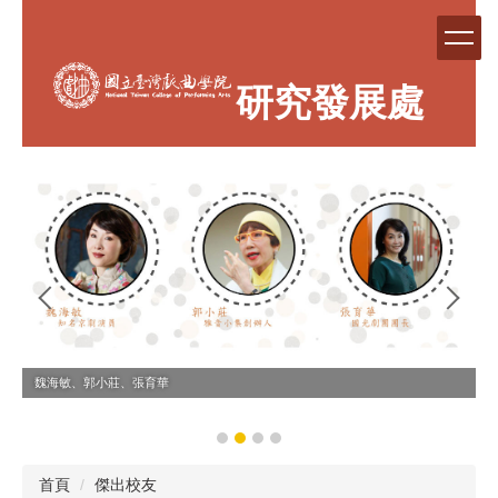
跳
到
主
要
研究發展處
內
容
區
魏海敏、郭小莊、張育華
首頁
傑出校友