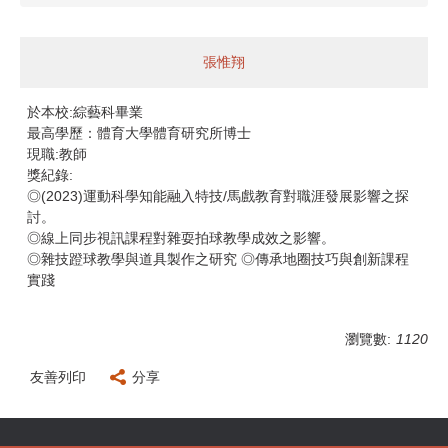
張惟翔
於本校:綜藝科畢業
最高學歷：體育大學體育研究所博士
現職:教師
獎紀錄:
◎(2023)運動科學知能融入特技/馬戲教育對職涯發展影響之探
討。
◎線上同步視訊課程對雜耍拍球教學成效之影響。
◎雜技蹬球教學與道具製作之研究 ◎傳承地圈技巧與創新課程
實踐
瀏覽數:
1120
友善列印
分享