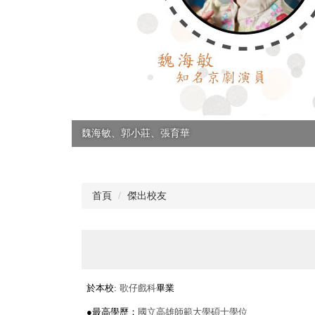
魏海敏、郭小莊、張育華
首頁
傑出校友
於本校:
歌仔戲科
畢業
●最高學歷：
國立高雄師範大學碩士學位