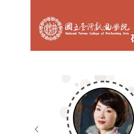
跳
到
主
要
內
容
區