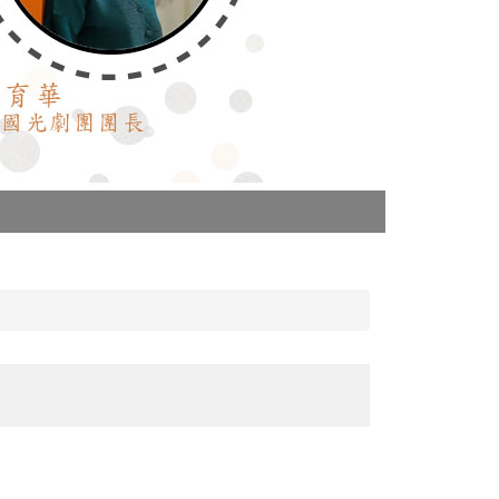
劉冠佑、吳政