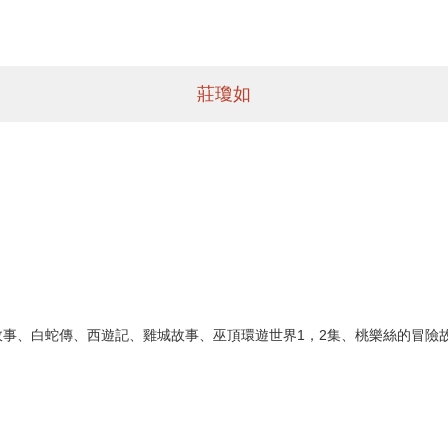
莊瓊如
事、白蛇傳、西遊記、雞城故事、巫頂環遊世界1，2集、桃樂絲的冒險故