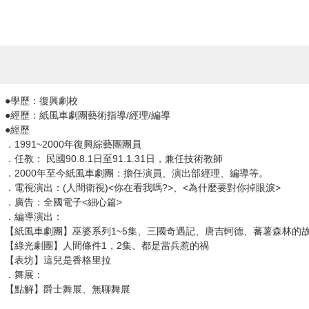
●學歷：復興劇校
●經歷：紙風車劇團藝術指導/經理/編導
●經歷
．1991~2000年復興綜藝團團員
．任教： 民國90.8.1日至91.1.31日，兼任技術教師
．2000年至今紙風車劇團：擔任演員、演出部經理、編導等。
．電視演出：(人間衛視)<你在看我嗎?>、<為什麼要對你掉眼淚>
．廣告：全國電子<細心篇>
．編導演出：
【紙風車劇團】巫婆系列1~5集、三國奇遇記、唐吉軻德、蕃薯森林的故
【綠光劇團】人間條件1，2集、都是當兵惹的禍
【表坊】這兒是香格里拉
．舞展：
【點解】爵士舞展、無聊舞展